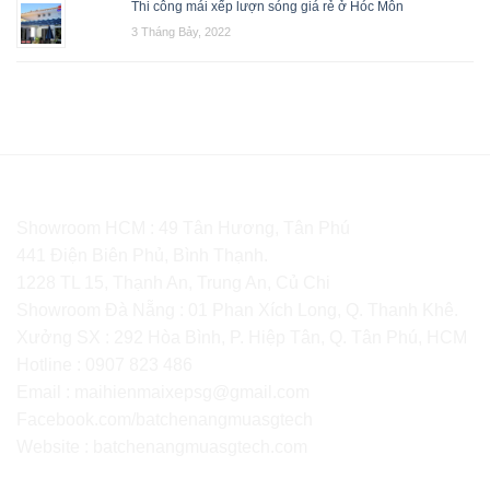
Thi công mái xếp lượn sóng giá rẻ ở Hóc Môn
3 Tháng Bảy, 2022
CÔNG TY TNHH SX TM SGTECH
Showroom HCM : 49 Tân Hương, Tân Phú
441 Điện Biên Phủ, Bình Thạnh.
1228 TL 15, Thạnh An, Trung An, Củ Chi
Showroom Đà Nẵng : 01 Phan Xích Long, Q. Thanh Khê.
Xưởng SX : 292 Hòa Bình, P. Hiệp Tân, Q. Tân Phú, HCM
Hotline : 0907 823 486
Email : maihienmaixepsg@gmail.com
Facebook.com/batchenangmuasgtech
Website :
batchenangmuasgtech.com