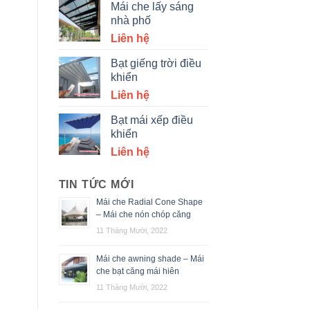
Mái che lấy sáng
nhà phố
Liên hệ
Bạt giếng trời điều
khiển
Liên hệ
Bạt mái xếp điều
khiển
Liên hệ
TIN TỨC MỚI
Mái che Radial Cone Shape
– Mái che nón chóp căng
11 Tháng Mười, 2022
Mái che awning shade – Mái
che bạt căng mái hiên
11 Tháng Mười, 2022