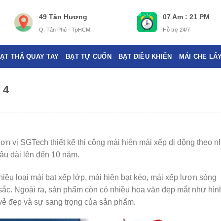
49 Tân Hương
07 Am : 21 PM
Q. Tân Phú - TpHCM
Hỗ trợ 24/7
ẠT THẢ QUAY TAY
BẠT TỰ CUỐN
BẠT ĐIỀU KHIỂN
MÁI CHE LẤ
 4
n vị SGTech thiết kế thi công mái hiên mái xếp di động theo n
âu dài lên đến 10 năm.
nhiều loại mái bạt xếp lớp, mái hiên bạt kéo, mái xếp lượn sóng
sắc. Ngoài ra, sản phẩm còn có nhiều hoa văn đẹp mắt như hình
m vẻ đẹp và sự sang trọng của sản phẩm.