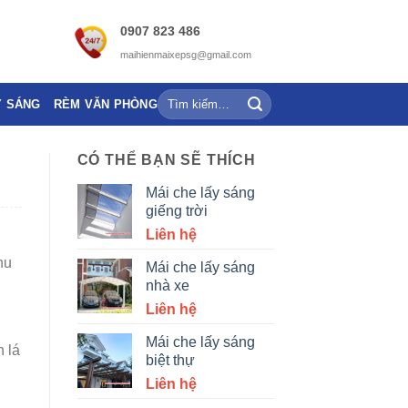
0907 823 486
maihienmaixepsg@gmail.com
Y SÁNG
RÈM VĂN PHÒNG
CÓ THỂ BẠN SẼ THÍCH
Mái che lấy sáng
giếng trời
Liên hệ
hu
Mái che lấy sáng
nhà xe
Liên hệ
Mái che lấy sáng
 lá
biệt thự
Liên hệ