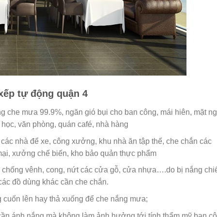
 xếp tự động quận 4
ng che mưa 99.9%, ngăn gió bụi cho ban công, mái hiên, mặt ng
 học, văn phòng, quán café, nhà hàng
 các nhà để xe, công xưởng, khu nhà ăn tập thể, che chắn các
mại, xưởng chế biến, kho bảo quản thực phẩm
 chống vênh, cong, nứt các cửa gỗ, cửa nhựa….do bị nắng chi
 các đồ dùng khác cần che chắn.
g cuốn lên hay thả xuống để che nắng mưa;
 cần ánh nắng mà không làm ảnh hưởng tới tính thẩm mỹ ban c