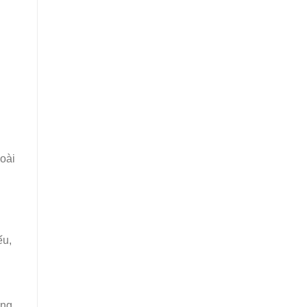
oài
ếu,
ông