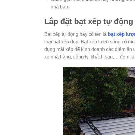
nhà bạn.
Lắp đặt bạt xếp tự động
Bạt xếp tự động hay có tên là
bạt xếp lư
loại bạt xếp đẹp. Bạt xếp lượn sóng có mụ
dụng mái xếp để kinh doanh các điểm ăn u
xe nhà hàng, công ty, khách sạn,… đem lại