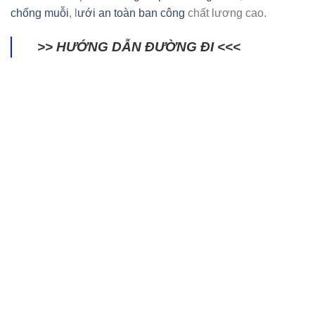
chống muỗi
, l
ưới an toàn ban công
chất lương cao.
>> HƯỚNG DẪN ĐƯỜNG ĐI <<<