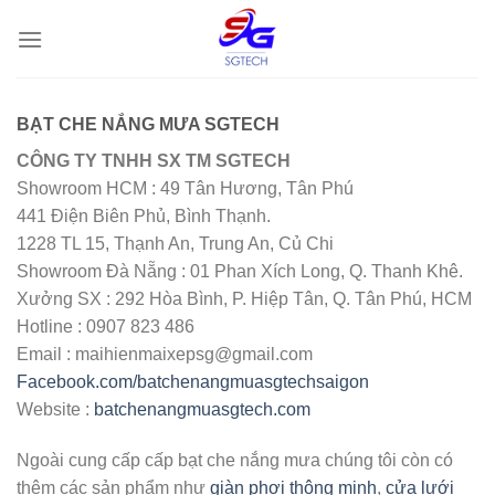
Skip
to
content
BẠT CHE NẮNG MƯA SGTECH
CÔNG TY TNHH SX TM SGTECH
Showroom HCM : 49 Tân Hương, Tân Phú
441 Điện Biên Phủ, Bình Thạnh.
1228 TL 15, Thạnh An, Trung An, Củ Chi
Showroom Đà Nẵng : 01 Phan Xích Long, Q. Thanh Khê.
Xưởng SX : 292 Hòa Bình, P. Hiệp Tân, Q. Tân Phú, HCM
Hotline : 0907 823 486
Email : maihienmaixepsg@gmail.com
Facebook.com/batchenangmuasgtechsaigon
Website :
batchenangmuasgtech.com
Ngoài cung cấp cấp bạt che nắng mưa chúng tôi còn có
thêm các sản phẩm như
giàn phơi thông minh
,
cửa lưới