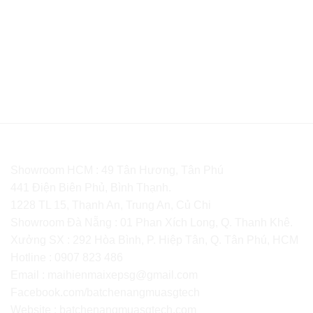
CÔNG TY TNHH SX TM SGTECH
Showroom HCM : 49 Tân Hương, Tân Phú
441 Điện Biên Phủ, Bình Thạnh.
1228 TL 15, Thạnh An, Trung An, Củ Chi
Showroom Đà Nẵng : 01 Phan Xích Long, Q. Thanh Khê.
Xưởng SX : 292 Hòa Bình, P. Hiệp Tân, Q. Tân Phú, HCM
Hotline : 0907 823 486
Email : maihienmaixepsg@gmail.com
Facebook.com/batchenangmuasgtech
Website :
batchenangmuasgtech.com