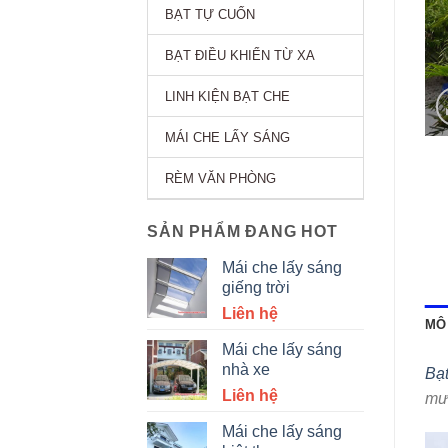
BẠT TỰ CUỐN
BẠT ĐIỀU KHIỂN TỪ XA
LINH KIỆN BẠT CHE
MÁI CHE LẤY SÁNG
RÈM VĂN PHÒNG
SẢN PHẨM ĐANG HOT
Mái che lấy sáng
giếng trời
Liên hệ
MÔ 
Mái che lấy sáng
nhà xe
Bạt
Liên hệ
mư
Mái che lấy sáng