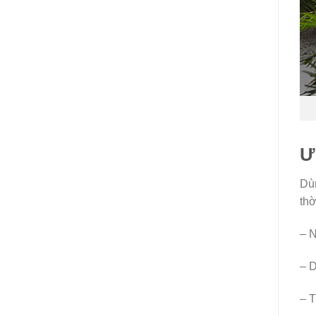
Ư
Dùn
thờ
– N
– D
– T