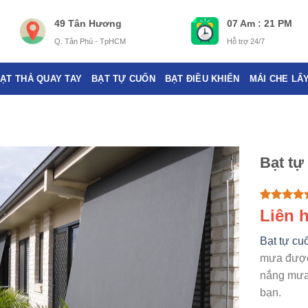
49 Tân Hương
07 Am : 21 PM
Q. Tân Phú - TpHCM
Hỗ trợ 24/7
ẠT THẢ QUAY TAY
BẠT TỰ CUỐN
BẠT ĐIỀU KHIỂN
MÁI CHE LẤ
Bạt tự
Rated
5
5.0
Liên 
out of 5
based on
Bạt tự cu
customer
ratings
mưa được 
nắng mưa 
bạn.