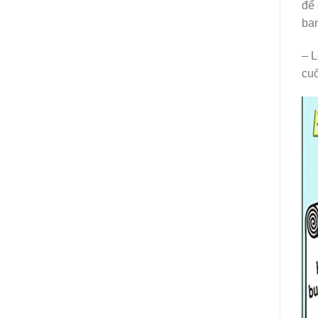
để 
ban
– L
cuố