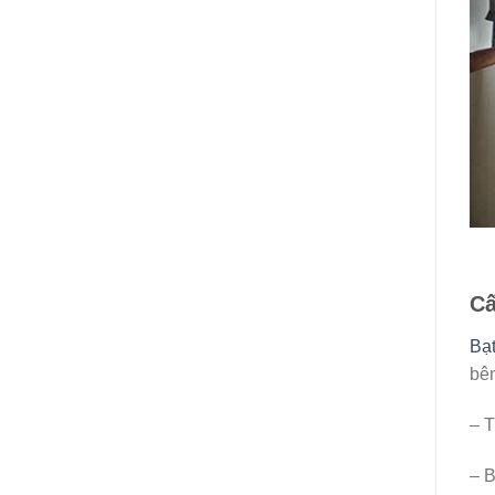
Cấ
Bạt
bên
– T
– B