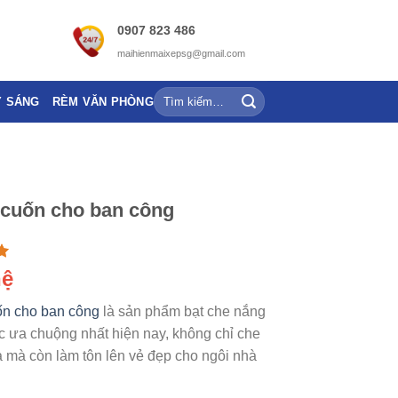
0907 823 486
maihienmaixepsg@gmail.com
Y SÁNG
RÈM VĂN PHÒNG
 cuốn cho ban công
0
hệ
ốn cho ban công
là sản phẩm bạt che nắng
ưa chuộng nhất hiện nay, không chỉ che
mà còn làm tôn lên vẻ đẹp cho ngôi nhà