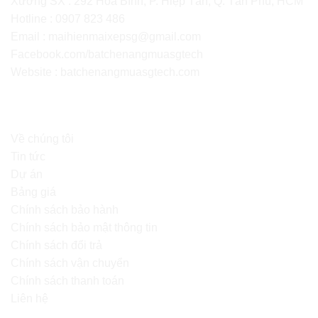
Xưởng SX : 292 Hòa Bình, P. Hiệp Tân, Q. Tân Phú, HCM
Hotline : 0907 823 486
Email : maihienmaixepsg@gmail.com
Facebook.com/batchenangmuasgtech
Website :
batchenangmuasgtech.com
ĐIỀU KHOẢN SỬ DỤNG
Về chúng tôi
Tin tức
Dự án
Bảng giá
Chính sách bảo hành
Chính sách bảo mật thông tin
Chính sách đổi trả
Chính sách vận chuyển
Chính sách thanh toán
Liên hệ