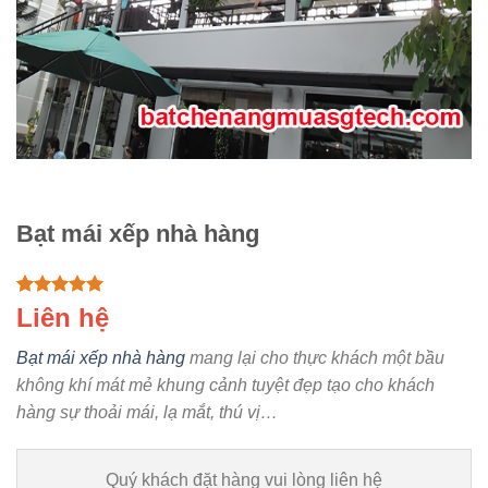
Bạt mái xếp nhà hàng
Rated
1
5.00
Liên hệ
out of 5
based on
Bạt mái xếp nhà hàng
mang lại cho thực khách một bầu
customer
rating
không khí mát mẻ khung cảnh tuyệt đẹp tạo cho khách
hàng sự thoải mái, lạ mắt, thú vị…
Quý khách đặt hàng vui lòng liên hệ