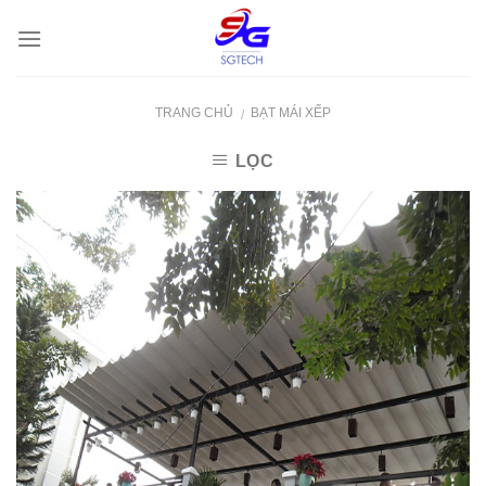
Skip
to
content
TRANG CHỦ
BẠT MÁI XẾP
/
LỌC