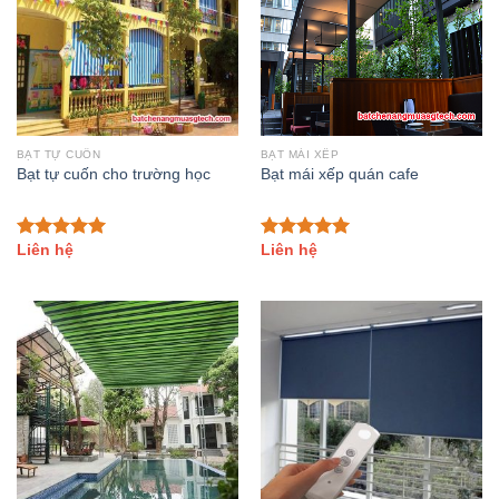
BẠT TỰ CUỐN
BẠT MÁI XẾP
Bạt tự cuốn cho trường học
Bạt mái xếp quán cafe
Liên hệ
Liên hệ
Đánh giá
Đánh giá
4.89
trên 5
5.00
trên 5