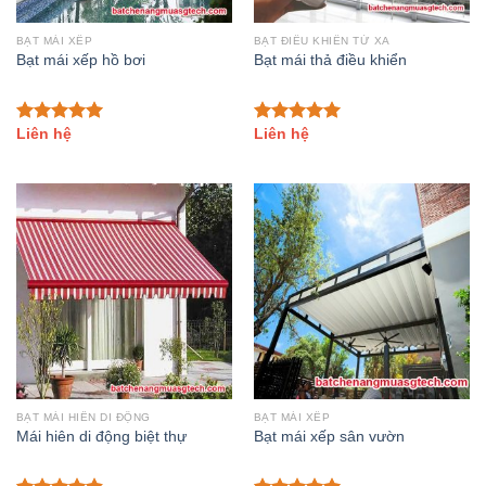
BẠT MÁI XẾP
BẠT ĐIỀU KHIỂN TỪ XA
Bạt mái xếp hồ bơi
Bạt mái thả điều khiển
Liên hệ
Liên hệ
Đánh giá
Đánh giá
5.00
trên 5
5.00
trên 5
BẠT MÁI HIÊN DI ĐỘNG
BẠT MÁI XẾP
Mái hiên di động biệt thự
Bạt mái xếp sân vườn