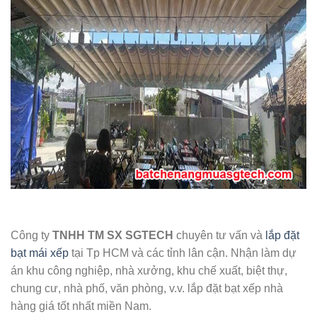
Công ty
TNHH TM SX SGTECH
chuyên tư vấn và
lắp đặt
bạt mái xếp
tại Tp HCM và các tỉnh lân cận. Nhận làm dự
án khu công nghiệp, nhà xưởng, khu chế xuất, biệt thự,
chung cư, nhà phố, văn phòng, v.v. lắp đặt bạt xếp nhà
hàng giá tốt nhất miền Nam.