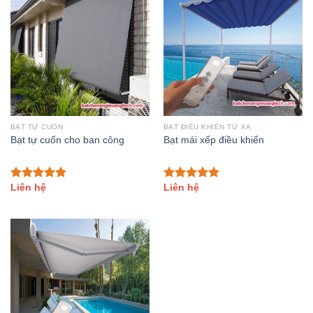
BẠT TỰ CUỐN
BẠT ĐIỀU KHIỂN TỪ XA
Bạt tự cuốn cho ban công
Bạt mái xếp điều khiển
Liên hệ
Liên hệ
Đánh giá
Đánh giá
5.00
trên 5
5.00
trên 5