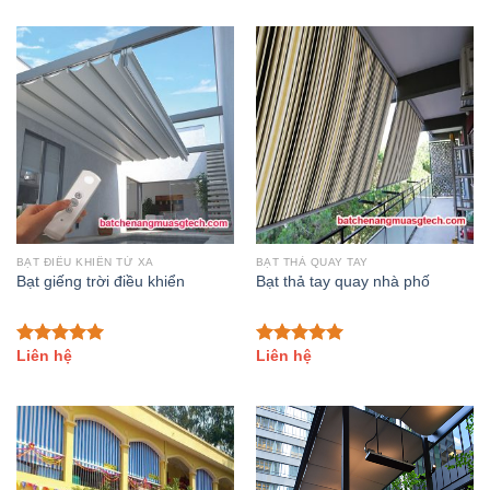
BẠT ĐIỀU KHIỂN TỪ XA
BẠT THẢ QUAY TAY
Bạt giếng trời điều khiển
Bạt thả tay quay nhà phố
Liên hệ
Liên hệ
Đánh giá
Đánh giá
5.00
trên 5
5.00
trên 5