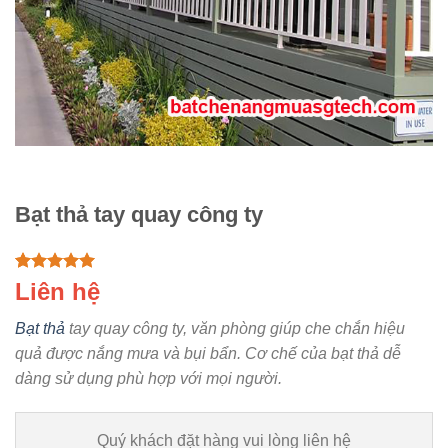
Bạt thả tay quay công ty
Rated
1
5.00
Liên hệ
out of 5
based on
Bạt thả
tay quay công ty, văn phòng giúp che chắn hiệu
customer
rating
quả được nắng mưa và bụi bẩn. Cơ chế của bạt thả dễ
dàng sử dụng phù hợp với mọi người.
Quý khách đặt hàng vui lòng liên hệ