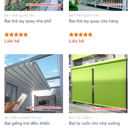
BẠT THẢ QUAY TAY
BẠT THẢ QUAY TAY
Bạt thả tay quay nhà phố
Bạt thả tay quay cửa hàng
Liên hệ
Liên hệ
Đánh giá
Đánh giá
5.00
trên 5
5.00
trên 5
BẠT ĐIỀU KHIỂN TỪ XA
BẠT TỰ CUỐN
Bạt giếng trời điều khiển
Bạt tự cuốn cho nhà xưởng