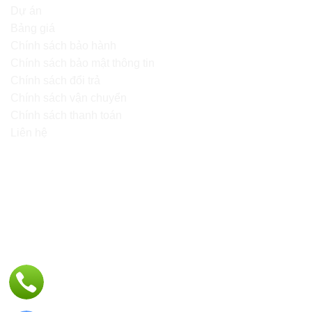
Dự án
Bảng giá
Chính sách bảo hành
Chính sách bảo mật thông tin
Chính sách đổi trả
Chính sách vận chuyển
Chính sách thanh toán
Liên hệ
BẢN ĐỒ ĐƯỜNG ĐI