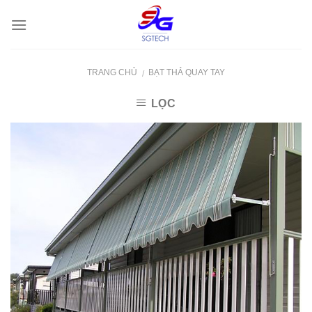
Skip
to
content
TRANG CHỦ
BẠT THẢ QUAY TAY
/
LỌC