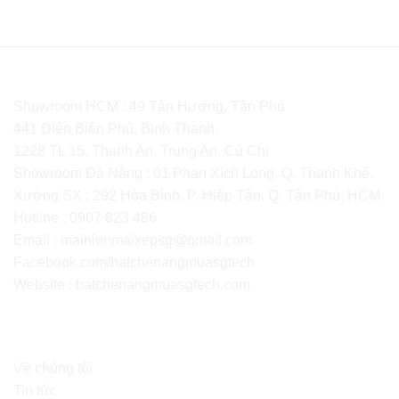
CÔNG TY TNHH SX TM SGTECH
Showroom HCM : 49 Tân Hương, Tân Phú
441 Điện Biên Phủ, Bình Thạnh.
1228 TL 15, Thạnh An, Trung An, Củ Chi
Showroom Đà Nẵng : 01 Phan Xích Long, Q. Thanh Khê.
Xưởng SX : 292 Hòa Bình, P. Hiệp Tân, Q. Tân Phú, HCM
Hotline : 0907 823 486
Email : maihienmaixepsg@gmail.com
Facebook.com/batchenangmuasgtech
Website :
batchenangmuasgtech.com
ĐIỀU KHOẢN SỬ DỤNG
Về chúng tôi
Tin tức